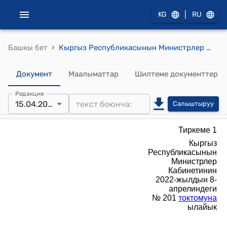
|
KG
RU
›
Башкы бет
Кыргыз Республикасынын Министрлер Кабинетинин 2022-жылдын 8-апрелиндеги № 201 "Республикалык бюджеттен жергиликтүү бюджеттерге максаттуу трансферттерди берүү" тартиби
Документ
Маалыматтар
Шилтеме документтер
Редакция
15.04.2026
Салыштыруу