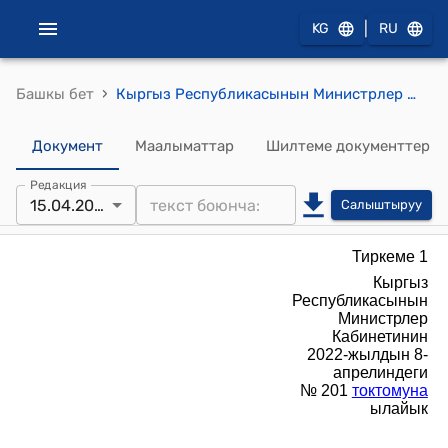
|
KG
RU
›
Башкы бет
Кыргыз Республикасынын Министрлер Кабинетинин 2022-жылдын 8-апрелиндеги № 201 "Республикалык бюджеттен жергиликтүү бюджеттерге максаттуу трансферттерди берүү" тартиби
Документ
Маалыматтар
Шилтеме документтер
Редакция
15.04.2026
Салыштыруу