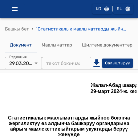
|
KG
RU
›
Башкы бет
"Статистикалык маалыматтарды жыйноо боюнча жергиликтүү өз алдынча башкаруу органдарына айрым мамлекеттик ыйгарым укуктарды берүү жөнүндө" Келишими (Жалал-Абад шаардык кеңешинин 2024-жылынын 29-мартындагы №4 тотомуна ылайык)
Документ
Маалыматтар
Шилтеме документтер
Редакция
29.03.2024
Салыштыруу