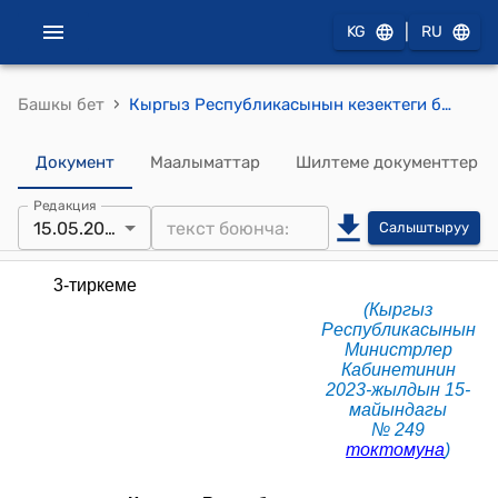
|
KG
RU
›
Башкы бет
Кыргыз Республикасынын кезектеги бюджеттик жылга жана пландык мезгилге республикалык бюджети жөнүндө мыйзамдын долбоору боюнча коомдук угууларды өткөрүү жөнүндө жобо (КР Министрлер Кабинетинин 2023-жылдын 15-майындагы №249 токтомуна)
Документ
Маалыматтар
Шилтеме документтер
Редакция
15.05.2023
Салыштыруу