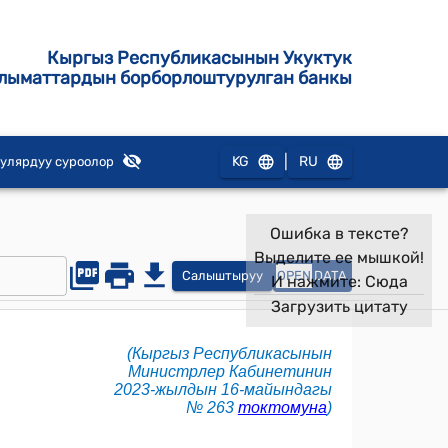
Кыргыз Республикасынын Укуктук
лыматтардын борборлоштурулган банкы
|
KG
RU
улярдуу суроолор
Ошибка в тексте?
Выделите ее мышкой!
Салыштыруу
OPEN
DATA
И нажмите:
Сюда
Загрузить цитату