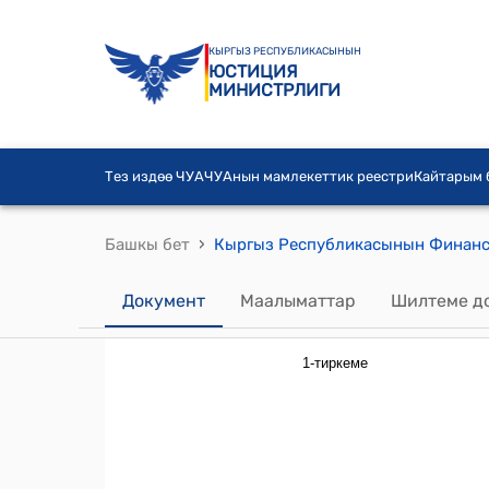
КЫРГЫЗ РЕСПУБЛИКАСЫНЫН
ЮСТИЦИЯ
МИНИСТРЛИГИ
Тез издөө ЧУА
ЧУАнын мамлекеттик реестри
Кайтарым
›
Башкы бет
Документ
Маалыматтар
Шилтеме д