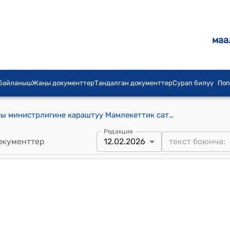
маа
 байланыш
Жаңы документтер
Тандалган документтер
Сурап билүү
Поп
Кыргыз Республикасынын Финансы министрлигине караштуу Мамлекеттик сатып алуулар департаментинин алдындагы "Сатып алуулар борбору" мамлекеттик мекемеси жөнүндө жобо (КР Министрлер Кабинетинин 2023-жылдын 16-майындагы №263 токтомуна)
Редакция
окументтер
12.02.2026