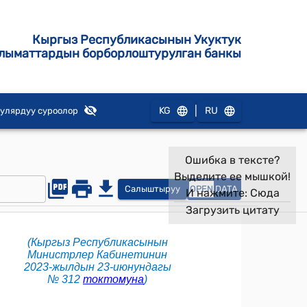
Кыргыз Республикасынын Укуктук
лыматтардын борборлоштурулган банкы
|
KG
RU
улярдуу суроолор
Ошибка в тексте?
Выделите ее мышкой!
Салыштыруу
OPEN
DATA
И нажмите:
Сюда
Загрузить цитату