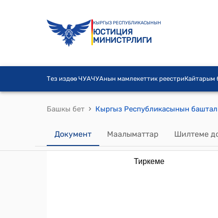
КЫРГЫЗ РЕСПУБЛИКАСЫНЫН
ЮСТИЦИЯ
МИНИСТРЛИГИ
Тез издөө ЧУА
ЧУАнын мамлекеттик реестри
Кайтарым
›
Башкы бет
Документ
Маалыматтар
Шилтеме д