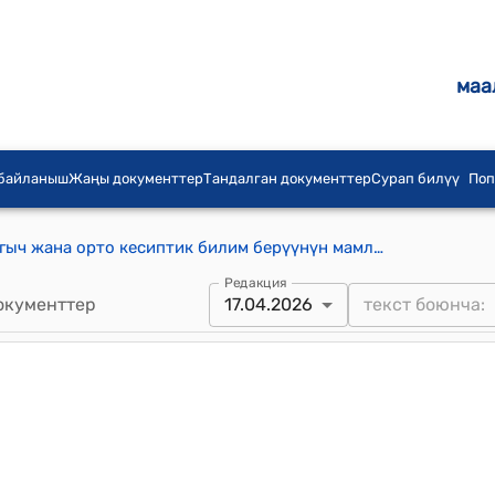
маа
 байланыш
Жаңы документтер
Тандалган документтер
Сурап билүү
Поп
Кыргыз Республикасынын башталгыч жана орто кесиптик билим берүүнүн мамлекеттик билим берүү уюмдарынын жетекчилерин кызмат ордуна дайындоо, кызмат ордунан бошотуу жана аттестациялоо тартиби жөнүндө жобо (КР Министрлер Кабинетинин 2023-жылдын 23-июнундагы №312 токтомуна)
Редакция
окументтер
17.04.2026