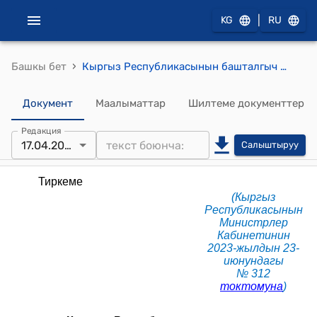
|
KG
RU
›
Башкы бет
Кыргыз Республикасынын башталгыч жана орто кесиптик билим берүүнүн мамлекеттик билим берүү уюмдарынын жетекчилерин кызмат ордуна дайындоо, кызмат ордунан бошотуу жана аттестациялоо тартиби жөнүндө жобо (КР Министрлер Кабинетинин 2023-жылдын 23-июнундагы №312 токтомуна)
Документ
Маалыматтар
Шилтеме документтер
Редакция
17.04.2026
Салыштыруу