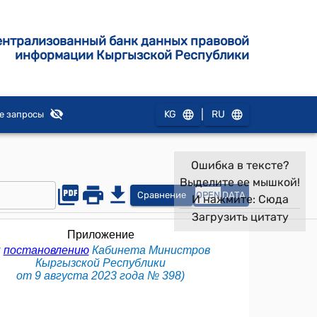
ентрализованный банк данных правовой
информации Кыргызской Республики
|
KG
RU
е запросы
Ошибка в тексте?
Выделите ее мышкой!
Сравнение
OPEN
DATA
И нажмите:
Сюда
Загрузить цитату