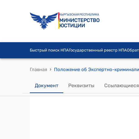
КЫРГЫЗСКАЯ РЕСПУБЛИКА
МИНИСТЕРСТВО
ЮСТИЦИИ
Быстрый поиск НПА
Государственный реестр НПА
Обрат
›
Главная
Документ
Реквизиты
Ссылающиеся