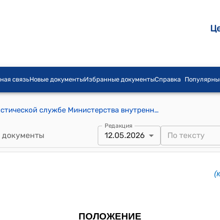
Ц
ная связь
Новые документы
Избранные документы
Справка
Популярны
Положение об Экспертно-криминалистической службе Министерства внутренних дел Кыргызской Республики (к постановлению Кабинета Министров КР от 9 августа 2023 года № 398)
Редакция
 документы
12.05.2026