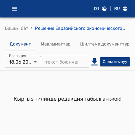
|
KG
RU
›
Башкы бет
Решение Евразийского экономического сообщества Межгоссовета от 18 июня 2004 г. № 174 "О Соглашении о сотрудничестве государств-членов Евразийского экономического сообщества на рынке ценных бумаг " (утверждено постановлением Правительства КР от 25 октября 2004 года № 781)
Документ
Маалыматтар
Шилтеме документтер
Редакция
18.06.2004
Салыштыруу
Кыргыз тилинде редакция табылган жок!