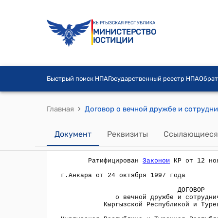
КЫРГЫЗСКАЯ РЕСПУБЛИКА
МИНИСТЕРСТВО
ЮСТИЦИИ
Быстрый поиск НПА
Государственный реестр НПА
Обрат
›
Главная
Документ
Реквизиты
Ссылающиеся