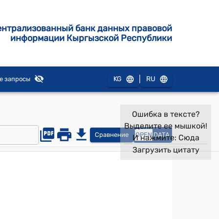
ентрализованный банк данных правовой
информации Кыргызской Республики
|
KG
RU
е запросы
Ошибка в тексте?
Выделите ее мышкой!
Сравнение
OPEN
DATA
И нажмите:
Сюда
Загрузить цитату