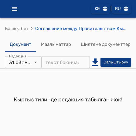
|
KG
RU
›
Башкы бет
Соглашение между Правительством Кыргызской Республики и Правительством Федеративной Республики Германия о техническом сотрудничестве от 31 марта 1998 года город Бонн ( Ратифицировано Законом КР от 21 июля 1999 года № 84)
Документ
Маалыматтар
Шилтеме документтер
Редакция
31.03.1998
Салыштыруу
Кыргыз тилинде редакция табылган жок!