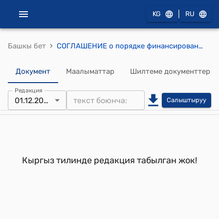
|
KG
RU
›
Башкы бет
СОГЛАШЕНИЕ о порядке финансирования пограничных войск Содружества
Документ
Маалыматтар
Шилтеме документтер
Редакция
01.12.2000
Салыштыруу
Кыргыз тилинде редакция табылган жок!