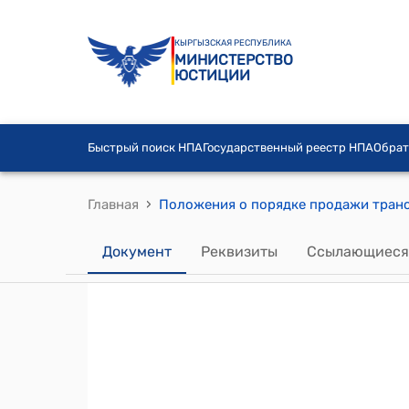
КЫРГЫЗСКАЯ РЕСПУБЛИКА
МИНИСТЕРСТВО
ЮСТИЦИИ
Быстрый поиск НПА
Государственный реестр НПА
Обрат
›
Главная
Документ
Реквизиты
Ссылающиеся