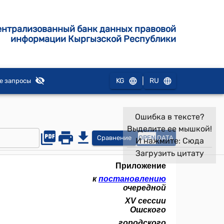
ентрализованный банк данных правовой
информации Кыргызской Республики
|
KG
RU
е запросы
Ошибка в тексте?
Выделите ее мышкой!
Сравнение
OPEN
DATA
И нажмите:
Сюда
Загрузить цитату