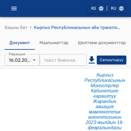
|
KG
RU
›
Башкы бет
Кыргыз Республикасынын аба транспортунун эксплуатантынын тастыктамасын узартуу жол-жоболору боюнча КОЛДОНМО (КР Министрлер Кабинетине караштуу Жарандык авиация мамлекеттик агенттигинин 2023-жылдын 16-февралындагы № 130 буйругуна 3-тиркеме)
Документ
Маалыматтар
Шилтеме документтер
Редакция
16.02.2023
Салыштыруу