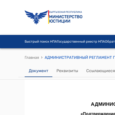
КЫРГЫЗСКАЯ РЕСПУБЛИКА
МИНИСТЕРСТВО
ЮСТИЦИИ
Быстрый поиск НПА
Государственный реестр НПА
Обрат
›
Главная
Документ
Реквизиты
Ссылающиеся