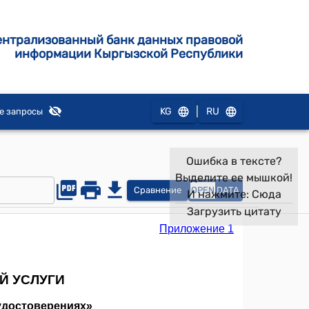
ентрализованный банк данных правовой
информации Кыргызской Республики
|
KG
RU
е запросы
Ошибка в тексте?
Выделите ее мышкой!
Сравнение
OPEN
DATA
И нажмите:
Сюда
Загрузить цитату