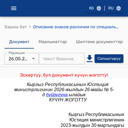
|
KG
RU
›
Башкы бет
Описание знаков различия по специальным званиям сотрудников уголовно-исполнительной системы Кыргызской Республики
Документ
Маалыматтар
Шилтеме документтер
Редакция
26.05.2026
Салыштыруу
Эскертүү, бул документ күчүн жоготту!