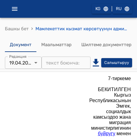
|
KG
RU
›
Башкы бет
Мамлекеттик кызмат көрсөтүүнүн административдик, жумушка орношуу мүмкүнчүлүгү жөнүндө маалымат берүү регламенти (Кыргыз Республикасынын Эмгек, социалдык камсыздоо жана миграция министрлигин 2023-жылдын 19-апрелиндеги № 66 буйругуна ылайык)
Документ
Маалыматтар
Шилтеме документтер
Редакция
19.04.2023
Салыштыруу