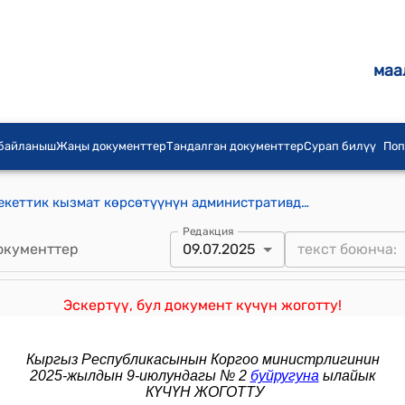
маа
 байланыш
Жаңы документтер
Тандалган документтер
Сурап билүү
Поп
“Авиациялык атайын иштер” мамлекеттик кызмат көрсөтүүнүн административдик регламенти (Кыргыз Республикасынын Коргоо министрлигинин 2023-жылдын 21-августундагы № 3 буйругу менен бекитилген)
Редакция
окументтер
09.07.2025
Эскертүү, бул документ күчүн жоготту!