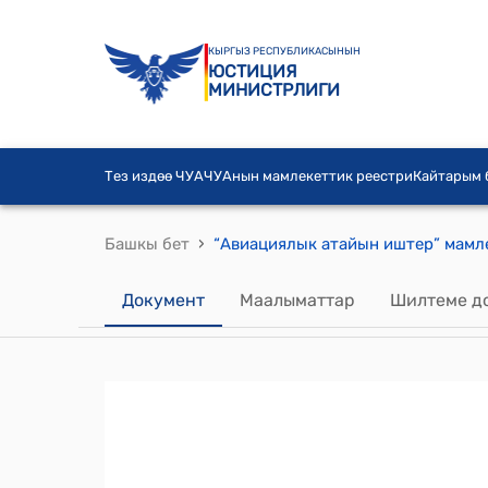
КЫРГЫЗ РЕСПУБЛИКАСЫНЫН
ЮСТИЦИЯ
МИНИСТРЛИГИ
Тез издөө ЧУА
ЧУАнын мамлекеттик реестри
Кайтарым
›
Башкы бет
Документ
Маалыматтар
Шилтеме д