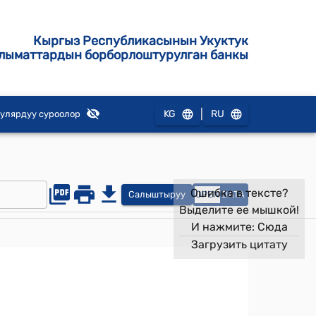
Кыргыз Республикасынын Укуктук
лыматтардын борборлоштурулган банкы
|
KG
RU
улярдуу суроолор
Ошибка в тексте?
Салыштыруу
OPEN
DATA
Выделите ее мышкой!
И нажмите:
Сюда
Загрузить цитату