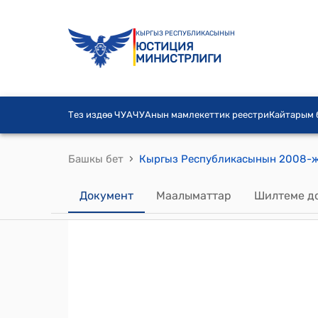
КЫРГЫЗ РЕСПУБЛИКАСЫНЫН
ЮСТИЦИЯ
МИНИСТРЛИГИ
Тез издөө ЧУА
ЧУАнын мамлекеттик реестри
Кайтарым
›
Башкы бет
Документ
Маалыматтар
Шилтеме д