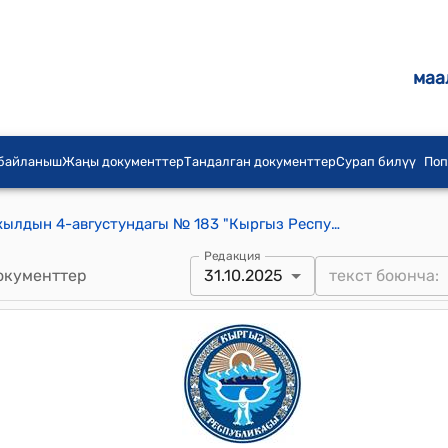
маа
 байланыш
Жаңы документтер
Тандалган документтер
Сурап билүү
Поп
Кыргыз Республикасынын 2008-жылдын 4-августундагы № 183 "Кыргыз Республикасынын азык-түлүк коопсуздугу жөнүндө" Мыйзамы
Редакция
окументтер
31.10.2025