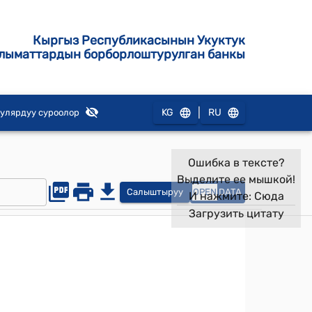
Кыргыз Республикасынын Укуктук
лыматтардын борборлоштурулган банкы
|
KG
RU
улярдуу суроолор
Ошибка в тексте?
Выделите ее мышкой!
Салыштыруу
OPEN
DATA
И нажмите:
Сюда
Загрузить цитату