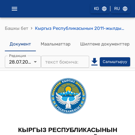
|
KG
RU
›
Башкы бет
Кыргыз Республикасынын 2011-жылдын 2-июлундагы № 68 "Кыргыз Республикасынын Президентин жана Кыргыз Республикасынын Жогорку Кеңешинин депутаттарын шайлоо жөнүндө" Конституциялык Мыйзамы
Документ
Маалыматтар
Шилтеме документтер
Редакция
28.07.2026
Салыштыруу