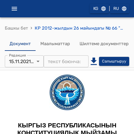
|
KG
RU
›
Башкы бет
КР 2012-жылдын 26 майындагы № 66 "Кыргыз Республикасынын айрым мыйзам актыларына өзгөртүүлөрдү жана толуктоолорду киргизүү жөнүндө" Конституциялык Мыйзамы
Документ
Маалыматтар
Шилтеме документтер
Редакция
15.11.2021 № 138
Салыштыруу