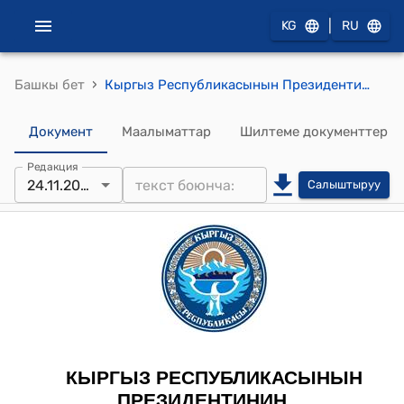
|
KG
RU
›
Башкы бет
Кыргыз Республикасынын Президентинин Администрациясынын Жетекчисинин 2021-жылдын 24 ноябрындагы № 710 тескемеси
Документ
Маалыматтар
Шилтеме документтер
Редакция
24.11.2021
Салыштыруу