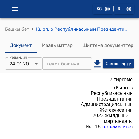
|
KG
RU
›
Башкы бет
Кыргыз Республикасынын Президентинин Администрациясынын Президенттин жана Министрлер Кабинетинин чечимдерин даярдоо боюнча башкармалык жөнүндө жобо (Кыргыз Республикасынын Президентинин Администрациясынын Жетекчисинин 2023-жылдын 31-мартындагы № 116 тескемесине)
Документ
Маалыматтар
Шилтеме документтер
Редакция
24.01.2024
Салыштыруу