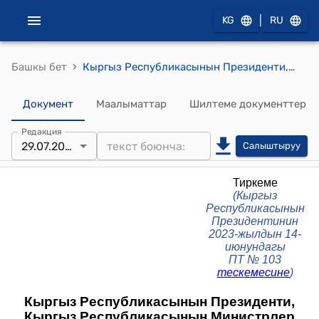
|
KG
RU
›
Башкы бет
Кыргыз Республикасынын Президенти, Кыргыз Республикасынын Министрлер Кабинети, Кыргыз Республикасынын Министрлер Кабинетинин Төрагасы - Кыргыз Республикасынын Президентинин Администрациясынын Жетекчиси тарабынан дайындалуучу (бекитилүүчү) кызмат орундарынын номенклатурасына кирген бош кызмат орундарына дайындоо (бекитүү) үчүн талапкерлерди тандоо тартиби жөнүндө ЖОБО (КР Президентинин 2023-жылдын 14-июнундагы ПТ № 103 тескемесине)
Документ
Маалыматтар
Шилтеме документтер
Редакция
29.07.2026
Салыштыруу