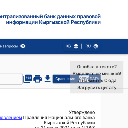
ентрализованный банк данных правовой
информации Кыргызской Республики
|
KG
RU
е запросы
Ошибка в тексте?
Выделите ее мышкой!
Сравнение
OPEN
DATA
И нажмите:
Сюда
Загрузить цитату