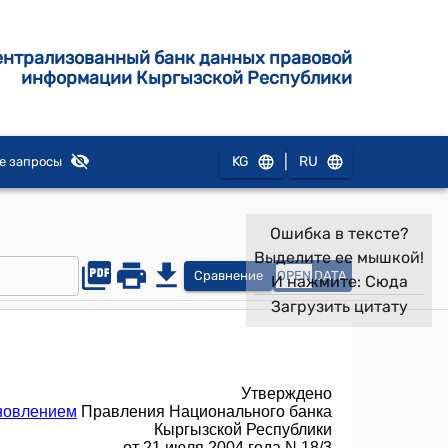
ентрализованный банк данных правовой
информации Кыргызской Республики
|
KG
RU
е запросы
Ошибка в тексте?
Выделите ее мышкой!
Сравнение
OPEN
DATA
И нажмите:
Сюда
Загрузить цитату