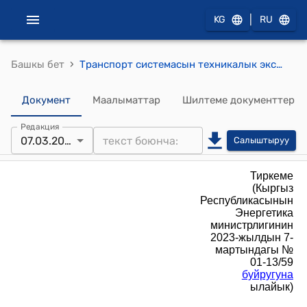
|
KG
RU
›
Башкы бет
Транспорт системасын техникалык эксплуатациялоо жана жылуулук берүү энергиясын бөлүштүрүү (жылуулук тармагы) боюнча типтүү нускама (Кыргыз Республикасынын Энергетика министрлигинин 2023-жылдын 7-мартындагы № 01-13/59 буйругуна ылайык)
Документ
Маалыматтар
Шилтеме документтер
Редакция
07.03.2023
Салыштыруу