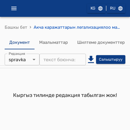
|
KG
RU
›
Башкы бет
Акча каражаттарын легализациялоо максатында атайын депозиттик эсепти ачуунун жана жүргүзүүнүн тартиби жөнүндө НУСКОО
Документ
Маалыматтар
Шилтеме документтер
Редакция
spravka
Салыштыруу
Кыргыз тилинде редакция табылган жок!