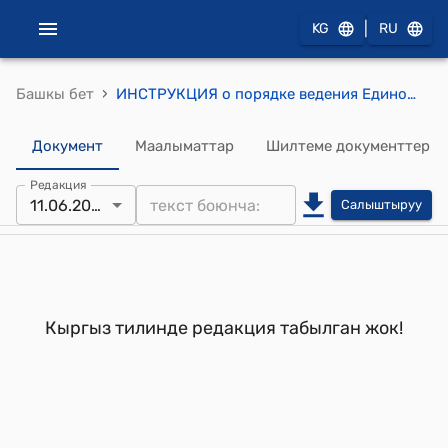
|
KG
RU
›
Башкы бет
ИНСТРУКЦИЯ о порядке ведения Единого государственного реестра залоговых сделок залоговыми регистрационными конторами Кыргызской Республики (утверждена приказом Минюста КР от 22 октября 1999 года N 114)
Документ
Маалыматтар
Шилтеме документтер
Редакция
11.06.2001
Салыштыруу
Кыргыз тилинде редакция табылган жок!