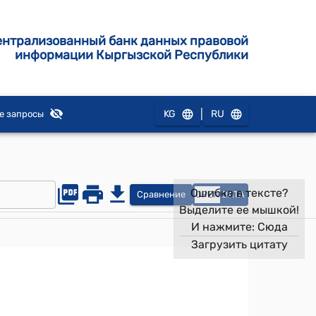
ентрализованный банк данных правовой
информации Кыргызской Республики
|
KG
RU
е запросы
Ошибка в тексте?
Сравнение
OPEN
DATA
Выделите ее мышкой!
И нажмите:
Сюда
Загрузить цитату