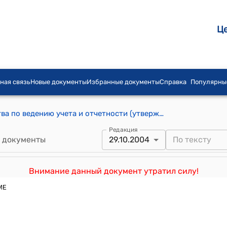
Ц
ная связь
Новые документы
Избранные документы
Справка
Популярны
Инструкция о процедурах казначейства по ведению учета и отчетности (утверждена приказом Минфина КР от 29 октября 2004 года № 311-П)
Редакция
 документы
29.10.2004
Внимание данный документ утратил силу!