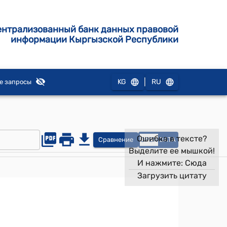
ентрализованный банк данных правовой
информации Кыргызской Республики
|
KG
RU
е запросы
Ошибка в тексте?
Сравнение
OPEN
DATA
Выделите ее мышкой!
И нажмите:
Сюда
Загрузить цитату