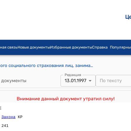
Ц
ная связь
Новые документы
Избранные документы
Справка
Популярны
Инструкция о порядке государственного социального страхования лиц, занимающихся индивидуальной трудовой деятельностью (утверждена Соцфондом КР от 13 января 1997 года)
Редакция
 документы
13.01.1997
Внимание данный документ утратил силу!