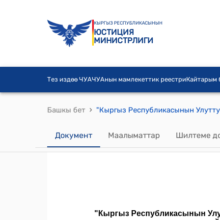
КЫРГЫЗ РЕСПУБЛИКАСЫНЫН
ЮСТИЦИЯ
МИНИСТРЛИГИ
Тез издөө ЧУА
ЧУАнын мамлекеттик реестри
Кайтарым
›
Башкы бет
Документ
Маалыматтар
Шилтеме д