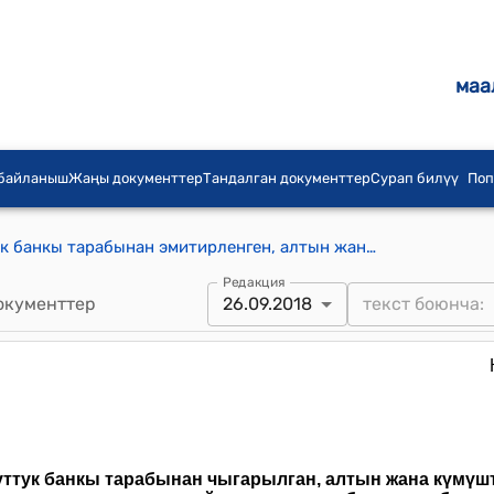
маа
 байланыш
Жаңы документтер
Тандалган документтер
Сурап билүү
Поп
"Кыргыз Республикасынын Улуттук банкы тарабынан эмитирленген, алтын жана күмүштөн даярдалган аффинаждалган өлчөнгөн куймаларды сатуу жана кайра сатып алуу бааларын белгилөө жөнүндө" НУСКОО (2015-жылдын 25-февралындагы № 13/11 токтому менен бекитилген)
Редакция
окументтер
26.09.2018