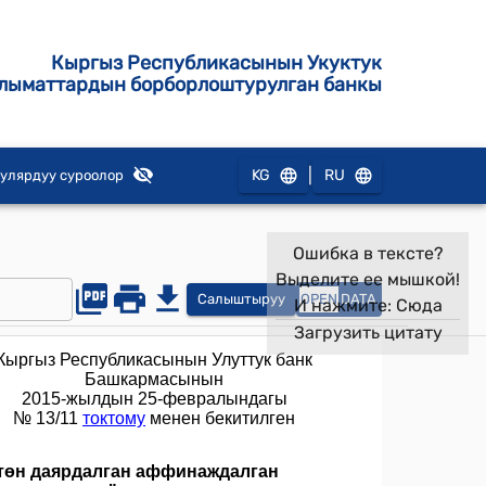
Кыргыз Республикасынын Укуктук
лыматтардын борборлоштурулган банкы
|
KG
RU
улярдуу суроолор
Ошибка в тексте?
Выделите ее мышкой!
Салыштыруу
OPEN
DATA
И нажмите:
Сюда
Загрузить цитату