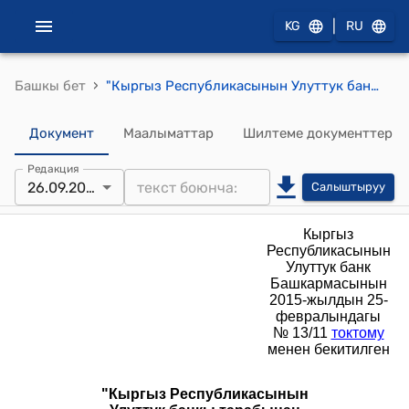
|
KG
RU
›
Башкы бет
"Кыргыз Республикасынын Улуттук банкы тарабынан эмитирленген, алтын жана күмүштөн даярдалган аффинаждалган өлчөнгөн куймаларды сатуу жана кайра сатып алуу бааларын белгилөө жөнүндө" НУСКОО (2015-жылдын 25-февралындагы № 13/11 токтому менен бекитилген)
Документ
Маалыматтар
Шилтеме документтер
Редакция
26.09.2018
Салыштыруу