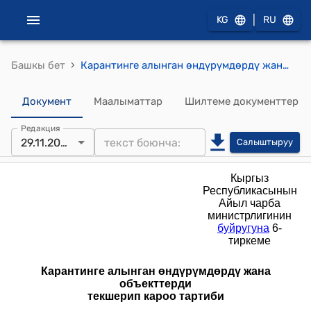
|
KG
RU
›
Башкы бет
Карантинге алынган өндүрүмдөрдү жана объекттерди текшерип кароо тартиби (Кыргыз Республикасынын Айыл чарба министрлигинин 2023-жылдын 29-ноябрындагы № 431-НИ буйругуна ылайык)
Документ
Маалыматтар
Шилтеме документтер
Редакция
29.11.2023
Салыштыруу