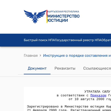
КЫРГЫЗСКАЯ РЕСПУБЛИКА
МИНИСТЕРСТВО
ЮСТИЦИИ
Быстрый поиск НПА
Государственный реестр НПА
Обрат
›
Главная
Документ
Реквизиты
Ссылающиеся