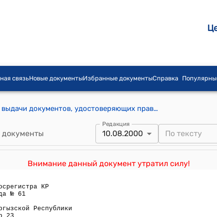
Ц
ная связь
Новые документы
Избранные документы
Справка
Популярны
Инструкция о порядке составления и выдачи документов, удостоверяющих права на земельный участок ( Утверждена приказом Государственного агентства по регистрации прав на недвижимое имущество при Правительстве Кыргызской Республики от 16 февраля 2000 года № 13)
Редакция
 документы
10.08.2000
Внимание данный документ утратил силу!