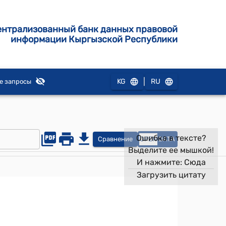
ентрализованный банк данных правовой
информации Кыргызской Республики
|
KG
RU
е запросы
Ошибка в тексте?
Сравнение
OPEN
DATA
Выделите ее мышкой!
И нажмите:
Сюда
Загрузить цитату