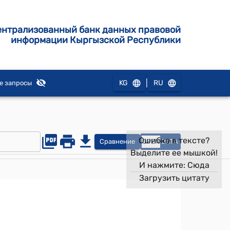
ентрализованный банк данных правовой
информации Кыргызской Республики
|
KG
RU
е запросы
Ошибка в тексте?
Сравнение
OPEN
DATA
Выделите ее мышкой!
И нажмите:
Сюда
Загрузить цитату