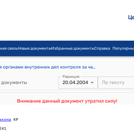
Ц
ная связь
Новые документы
Избранные документы
Справка
Популярны
Инструкция о порядке осуществления органами внутренних дел контроля за частной детективной и охранной деятельностью в Кыргызской Республике ( Утверждена приказом Министерства внутренних дел Кыргызской Республики от 20 апреля 2004 года № 167)
Редакция
 документы
20.04.2004
Внимание данный документ утратил силу!