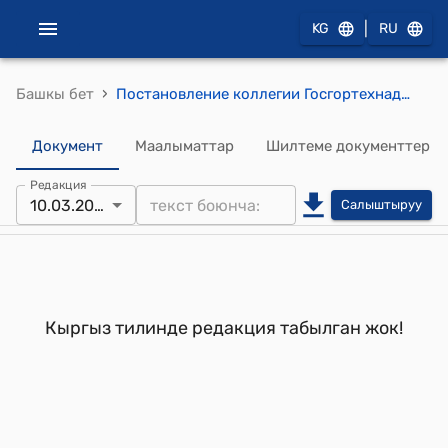
|
KG
RU
›
Башкы бет
Постановление коллегии Госгортехнадзора КР от 10 марта 2004 года N 2а "Об утверждении нормативных документов по промышленной безопасности"
Документ
Маалыматтар
Шилтеме документтер
Редакция
10.03.2004
Салыштыруу
Кыргыз тилинде редакция табылган жок!