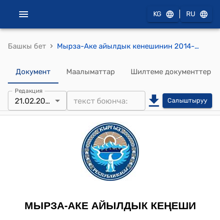
|
KG
RU
›
Башкы бет
Мырза-Аке айылдык кенешинин 2014-жылдын 21-февралындагы № 68 "Мырза-Аке айыл өкмөтүнүн 2013-жылдагы бюджетинин аткарылышы жана 2014-жылга айыл өкмөтүнүн бюджетин бекитүү жөнүндө" токтому
Документ
Маалыматтар
Шилтеме документтер
Редакция
21.02.2015
Салыштыруу