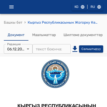
|
KG
RU
›
Башкы бет
Кыргыз Республикасынын Жогорку Кеңешинин 2023-жылдын 6-декабрындагы № 1666-VII "2023-жылдын 31-июлунда Москва шаарында кол коюлган Евразия экономикалык бирлигинин алкагында айыл чарба продукциясына кампа күбөлүктөрүн чыгаруу (берүү), жүгүртүү жана жоюу эрежелери жөнүндө макулдашууну ратификациялоо тууралуу" Кыргыз Республикасынын Мыйзамынын долбоорун биринчи окууда кабыл алуу жөнүндө" токтому
Документ
Маалыматтар
Шилтеме документтер
Редакция
06.12.2023
Салыштыруу