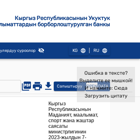
Кыргыз Республикасынын Укуктук
лыматтардын борборлоштурулган банкы
|
KG
RU
улярдуу суроолор
Ошибка в тексте?
Выделите ее мышкой!
Салыштыруу
OPEN
DATA
И нажмите:
Сюда
Загрузить цитату