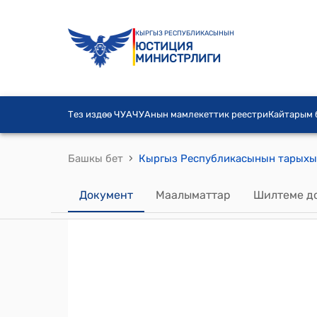
КЫРГЫЗ РЕСПУБЛИКАСЫНЫН
ЮСТИЦИЯ
МИНИСТРЛИГИ
Тез издөө ЧУА
ЧУАнын мамлекеттик реестри
Кайтарым
›
Башкы бет
Документ
Маалыматтар
Шилтеме д