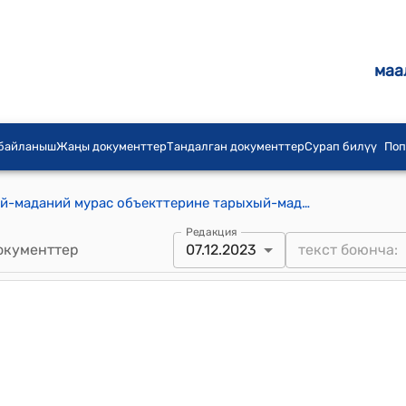
маа
 байланыш
Жаңы документтер
Тандалган документтер
Сурап билүү
Поп
Кыргыз Республикасынын тарыхый-маданий мурас объекттерине тарыхый-маданий экспертиза жүргүзүү тартиби (Кыргыз Республикасынын Маданият, маалымат, спорт жана жаштар саясаты министрлигинин 2023-жылдын 7-декабрындагы № 929 буйругуна)
Редакция
окументтер
07.12.2023