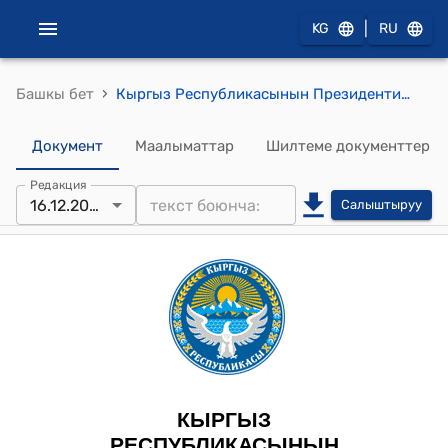
|
KG
RU
›
Башкы бет
Кыргыз Республикасынын Президентинин 2023-жылдын 15-сентябрындагы ПЖ № 237 "2023-2027-жылдар мезгилин Тоолуу региондорду өнүктүрүү боюнча иш-аракеттердин беш жылдыгы деп жарыялоо жөнүндө Жарлыгы
Документ
Маалыматтар
Шилтеме документтер
Редакция
16.12.2025
Салыштыруу