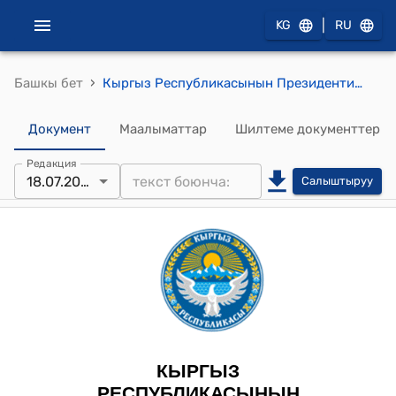
|
KG
RU
›
Башкы бет
Кыргыз Республикасынын Президентинин 2022-жылдын 18-июлундагы ПЖ № 239 "Кыргыз Республикасынын жарандыгына кабыл алуу жөнүндө" Жарлыгы
Документ
Маалыматтар
Шилтеме документтер
Редакция
18.07.2022
Салыштыруу