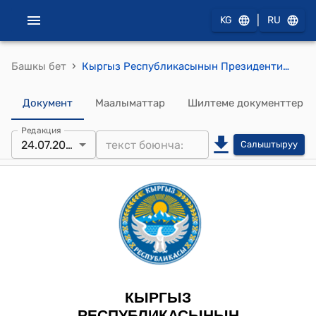
|
KG
RU
›
Башкы бет
Кыргыз Республикасынын Президентинин 2023-жылдын 24-июлундагы ПЖ № 179 "Кыргыз Республикасынын жергиликтүү сотунун судьясынын ыйгарым укуктарын мөөнөтүнөн мурда токтотуу жөнүндө" Жарлыгы
Документ
Маалыматтар
Шилтеме документтер
Редакция
24.07.2023
Салыштыруу