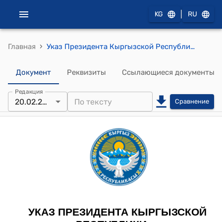
|
KG
RU
›
Главная
Указ Президента Кыргызской Республики от 20 февраля 2024 года УП № 33 "О Бешимове А.Ж."
Документ
Реквизиты
Ссылающиеся документы
Редакция
20.02.2024
Сравнение