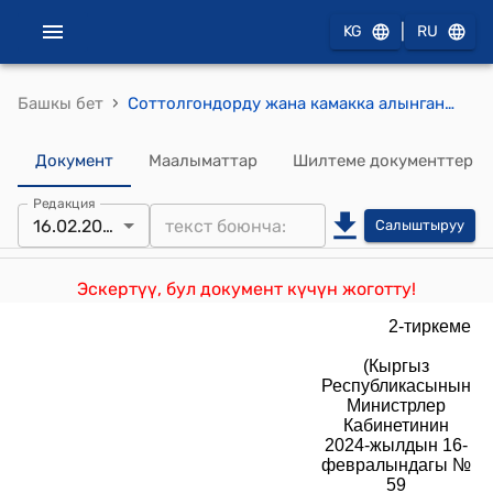
|
KG
RU
›
Башкы бет
Соттолгондорду жана камакка алынган адамдарды конвой менен коштоп жүрүү, түзөтүү мекемелерин кайтаруу жана коргоо (Кыргыз Республикасынын Министрлер Кабинетинин 2024-жылдын 16-февралындагы № 59 токтому менен бекитилген) тартиби
Документ
Маалыматтар
Шилтеме документтер
Редакция
16.02.2024
Салыштыруу
Эскертүү, бул документ күчүн жоготту!