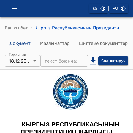
|
KG
RU
›
Башкы бет
Кыргыз Республикасынын Президентинин 2023-жылдын 18-декабрындагы ПЖ № 345 "Кыргыз Республикасынын мамлекеттик сыйлыктары менен сыйлоо жөнүндө" Жарлыгы
Документ
Маалыматтар
Шилтеме документтер
Редакция
18.12.2023
Салыштыруу