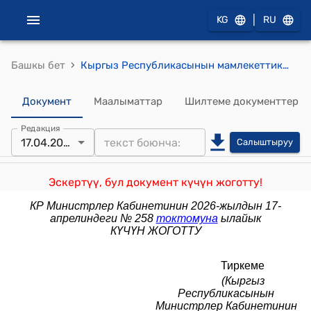
|
KG
RU
›
Башкы бет
Кыргыз Республикасынын мамлекеттик жана муниципалдык жалпы билим берүү уюмдарынын жетекчилерин конкурстук тандоо тартиби жөнүндө жобо (Кыргыз Республикасынын Министрлер Кабинетинин 2024-жылдын 22-февралындагы № 79 токтому менен бекитилди)
Документ
Маалыматтар
Шилтеме документтер
Редакция
17.04.2026
Салыштыруу
Эскертүү, бул документ күчүн жоготту!