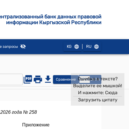
ентрализованный банк данных правовой
информации Кыргызской Республики
|
KG
RU
е запросы
Ошибка в тексте?
Сравнение
OPEN
DATA
Выделите ее мышкой!
И нажмите:
Сюда
Загрузить цитату