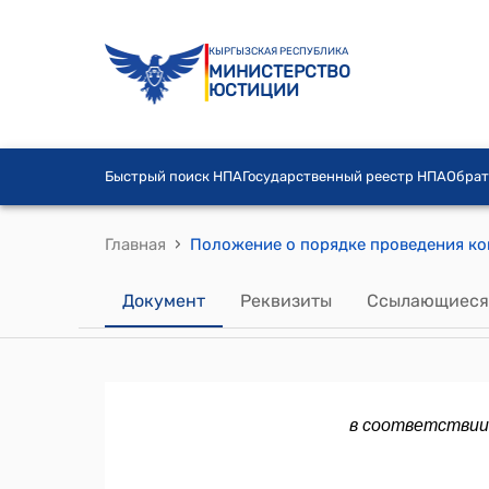
КЫРГЫЗСКАЯ РЕСПУБЛИКА
МИНИСТЕРСТВО
ЮСТИЦИИ
Быстрый поиск НПА
Государственный реестр НПА
Обрат
›
Главная
Документ
Реквизиты
Ссылающиеся