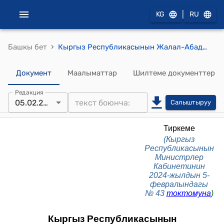
|
KG
RU
›
Башкы бет
Кыргыз Республикасынын Жалал-Абад областынын Аксы районунда 2002-жылдын 17-18-мартындагы болгон окуяларда курман болгондордун үй-бүлө мүчөлөрүнө жана жабыр тарткандарга кошумча социалдык жөлөкпул дайындоонун жана төлөөнүн тартиби (КР Министрлер Кабинетинин 2024-жылдын 5-февралындагы № 43 токтомуна)
Документ
Маалыматтар
Шилтеме документтер
Редакция
05.02.2024
Салыштыруу