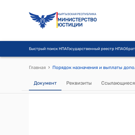
КЫРГЫЗСКАЯ РЕСПУБЛИКА
МИНИСТЕРСТВО
ЮСТИЦИИ
Быстрый поиск НПА
Государственный реестр НПА
Обрат
›
Главная
Документ
Реквизиты
Ссылающиеся