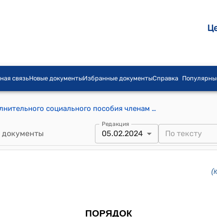
Ц
ная связь
Новые документы
Избранные документы
Справка
Популярны
Порядок назначения и выплаты дополнительного социального пособия членам семей погибших и пострадавшим в событиях 17-18 марта 2002 года в Аксыйском районе Джалал-Абадской области Кыргызской Республики (к постановлению Кабинета Министров КР от 5 февраля 2024 года № 43)
Редакция
 документы
05.02.2024