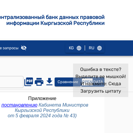
ентрализованный банк данных правовой
информации Кыргызской Республики
|
KG
RU
е запросы
Ошибка в тексте?
Выделите ее мышкой!
Сравнение
OPEN
DATA
И нажмите:
Сюда
Загрузить цитату